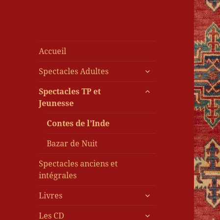
Accueil
ouvrir
Spectacles Adultes
le
ouvrir
sous-
Spectacles TP et
le
menu
Jeunesse
sous-
menu
Contes de l’Inde
Bazar de Nuit
Spectacles anciens et
intégrales
ouvrir
Livres
le
ouvrir
sous-
Les CD