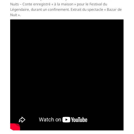
Nuits – Conte enregistré « à la maison » pour le Festival du
Légendaire, durant un confinement. Extrait du spectacle « Bazar de
Nuit ».