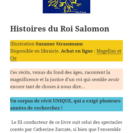
Histoires du Roi Salomon
Illustration
Suzanne Strassmann
Disponible en librairie.
Achat en ligne
:
Magellan et
Cie
Ces récits, venus du fond des âges, racontent la
magnificence et la justice d’un roi qui semble avoir
encore tant de choses à nous dire…
Un corpus de récit UNIQUE, qui a exigé plusieurs
années de recherches !
Le fil conducteur de ce livre suit celui
des spectacles
contés par Catherine Zarcate, si bien que l’ensemble