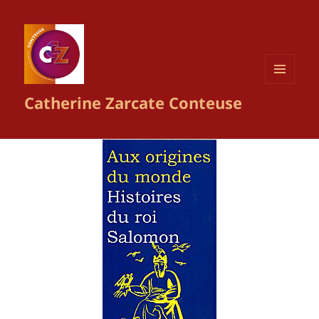
MENU
Catherine Zarcate Conteuse
ET
WIDGETS